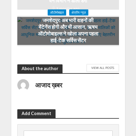
वन विभाग ने डाला डेरा
3 months ago
ऑटोमोबाइल
क्षेत्रीय न्यूज़
जमशेदपुर: अब भारी वाहनों की
मेंटेनेंस होगी और भी आसान, ऋषभ
ऑटोमोबाइल्स ने खोला अपना पहला
हाई-टेक सर्विस सेंटर
4 months ago
VIEW ALL POSTS
About the author
आजाद ख़बर
Add Comment