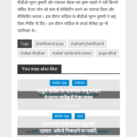
बीडीओ नूतन कुमारी और पंचायत सेवक राम कृष्ण महतो ने नदी किनारे
घोषित डेंजर जोन को बांस से बेरीकेटिंग करने का जायजा लिया और
बैरिकेडिंग कराया। इस दौरान चांडिल के बीडीओ नूतन कुमारी ने कई
दिशा-निर्देश भी दिए। इस दौरान चांडिल के एमओ शैलेंद्र झा भी
उपस्थित थे।
Tags
jharkhand puja
mahant jharkhand
makar khabar
makar sankranti news
puja sthal
You may also like
क्षेत्रीय न्यूज़
मनोरंजन
माधुरी दीक्षित के प्रशंसक पप्पू सरदार
ने पटना साहिब में टेका मत्था
2 months ago
क्षेत्रीय न्यूज़
राज्य
टाटानगर रेलवे यार्ड में तेंदुए की
दहशत: अकेले निकलने पर पाबंदी,