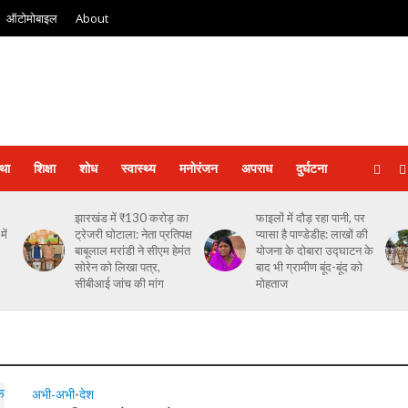
ऑटोमोबाइल
About
्था
शिक्षा
शोध
स्‍वास्‍थ्‍य
मनोरंजन
अपराध
दुर्घटना
झारखंड में ₹130 करोड़ का
फाइलों में दौड़ रहा पानी, पर
ें
ट्रेजरी घोटाला: नेता प्रतिपक्ष
प्यासा है पाण्डेडीह: लाखों की
बाबूलाल मरांडी ने सीएम हेमंत
योजना के दोबारा उद्घाटन के
सोरेन को लिखा पत्र,
बाद भी ग्रामीण बूंद-बूंद को
सीबीआई जांच की मांग
मोहताज
अभी-अभी
देश
•