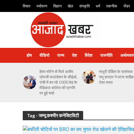
विचार
पर्यावरण
विज्ञान
खेल
संस्कृति
धर्म
तकनीक
जेंडर
होम
वीडियो
राज्य
देश
विदेश
राजनीति
अर्थव्यवस
हेमंत सोरेन से मिले अजीम
माधुरी दीक्षित के प्रशंसक
प्रेमजी फाउंडेशन के सीईओ,
पप्पू सरदार ने पटना साहिब म
रांची में बन रहे 1000 बेड के
टेका मत्था
मेडिकल कॉलेज की प्रगति
पर हुई चर्चा
Tag - जम्मू कश्मीर कनेक्टिविटी