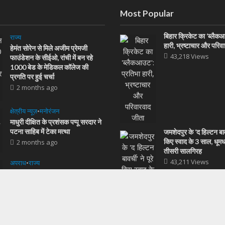
Most Popular
बिहार क्रिकेट का ‘ब्लैक
राज्य
हारी, भ्रष्टाचार और परिव
हेमंत सोरेन से मिले अजीम प्रेमजी
43,218 Views
फाउंडेशन के सीईओ, रांची में बन रहे
1000 बेड के मेडिकल कॉलेज की
प्रगति पर हुई चर्चा
2 months ago
क्षेत्रीय न्यूज़
•
मनोरंजन
माधुरी दीक्षित के प्रशंसक पप्पू सरदार ने
पटना साहिब में टेका मत्था
जमशेदपुर के ‘द हिल्टन बावर्
किए स्वाद के 3 साल, धूम
2 months ago
तीसरी सालगिरह
43,211 Views
अपराध
•
राज्य
झारखंड में ₹130 करोड़ का ट्रेजरी
घोटाला: नेता प्रतिपक्ष बाबूलाल मरांडी ने
सीएम हेमंत सोरेन को लिखा पत्र,
सीबीआई जांच की मांग
3 months ago