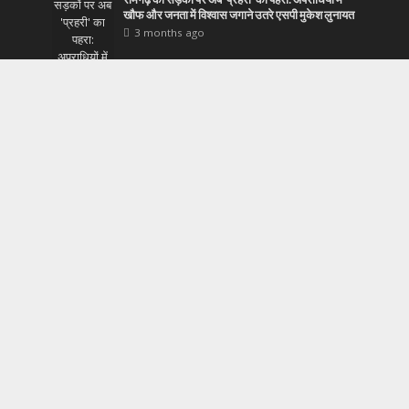
खौफ और जनता में विश्वास जगाने उतरे एसपी मुकेश लुनायत
3 months ago
Most Popular
बिहार क्रिकेट का ‘ब्लैकआउट’: प्रतिभा हारी, भ्रष्टाचार
और परिवारवाद जीता
43,217 Views
जमशेदपुर के ‘द हिल्टन बावर्ची’ ने पूरे किए स्वाद के 3 साल,
धूमधाम से मनाई तीसरी सालगिरह
43,210 Views