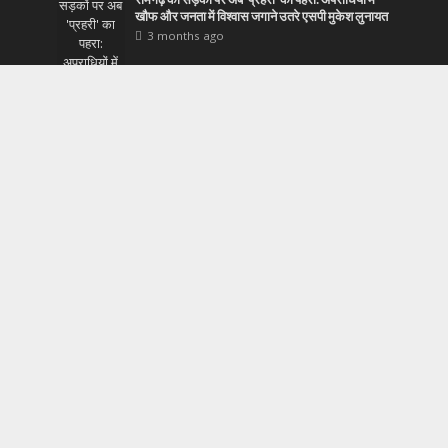
खौफ और जनता में विश्वास जगाने उतरे एसपी मुकेश लुनायत
3 months ago
Most Popular
बिहार क्रिकेट का ‘ब्लैकआउट’: प्रतिभा हारी, भ्रष्टाचार
और परिवारवाद जीता
43,204 Views
जमशेदपुर के ‘द हिल्टन बावर्ची’ ने पूरे किए स्वाद के 3 साल,
धूमधाम से मनाई तीसरी सालगिरह
43,196 Views