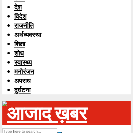
देश
विदेश
राजनीति
अर्थव्यवस्था
शिक्षा
शोध
स्‍वास्‍थ्‍य
मनोरंजन
अपराध
दुर्घटना