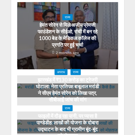
राज्य
हेमंत सोरेन से मिले अजीम प्रेमजी
फाउंडेशन के सीईओ, रांची में बन रहे
1000 बेड के मेडिकल कॉलेज की
प्रगति पर हुई चर्चा
2 months ago
अपराध
राज्य
झारखंड में ₹130 करोड़ का ट्रेजरी
घोटाला: नेता प्रतिपक्ष बाबूलाल मरांडी
ने सीएम हेमंत सोरेन को लिखा पत्र,
सीबीआई जांच की मांग
3 months ago
राज्य
फाइलों में दौड़ रहा पानी, पर प्यासा है
पाण्डेडीह: लाखों की योजना के दोबारा
उद्घाटन के बाद भी ग्रामीण बूंद-बूंद