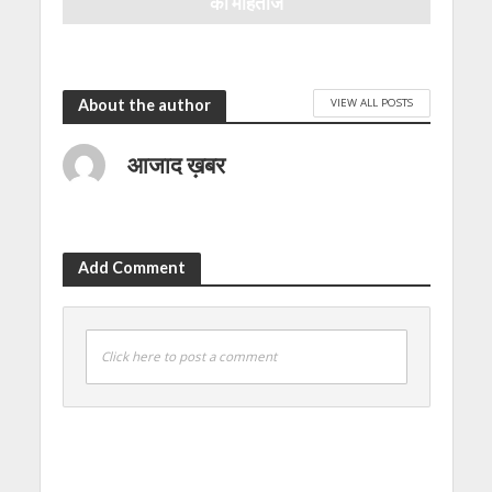
को मोहताज
3 months ago
VIEW ALL POSTS
About the author
आजाद ख़बर
Add Comment
Click here to post a comment