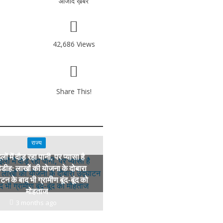
आजाद ख़बर
42,686 Views
Share This!
राज्य
ों में दौड़ रहा पानी, पर प्यासा है
डेडीह: लाखों की योजना के दोबारा
टन के बाद भी ग्रामीण बूंद-बूंद को
मोहताज
3 months ago