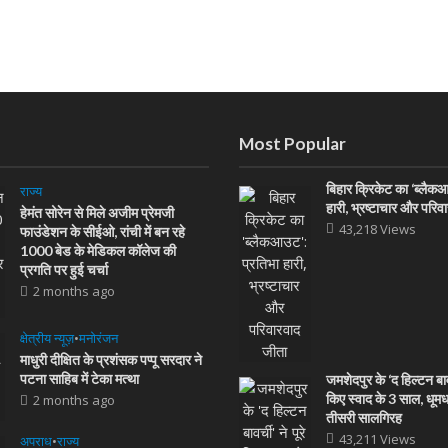
Most Popular
बिहार क्रिकेट का ‘ब्लैक
राज्य
हारी, भ्रष्टाचार और परिव
हेमंत सोरेन से मिले अजीम प्रेमजी
43,218 Views
फाउंडेशन के सीईओ, रांची में बन रहे
1000 बेड के मेडिकल कॉलेज की
प्रगति पर हुई चर्चा
2 months ago
क्षेत्रीय न्यूज़
•
मनोरंजन
माधुरी दीक्षित के प्रशंसक पप्पू सरदार ने
पटना साहिब में टेका मत्था
जमशेदपुर के ‘द हिल्टन बावर्
किए स्वाद के 3 साल, धूम
2 months ago
तीसरी सालगिरह
43,211 Views
अपराध
•
राज्य