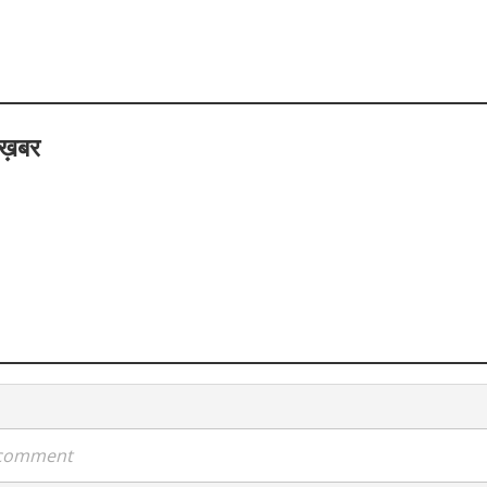
 ख़बर
a comment