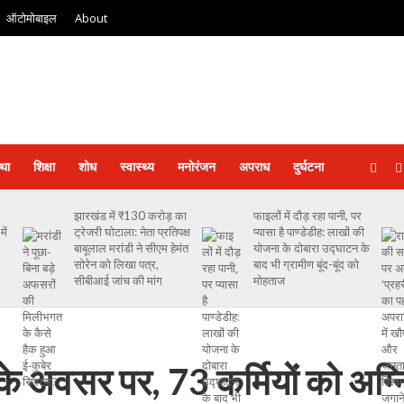
ऑटोमोबाइल
About
्था
शिक्षा
शोध
स्‍वास्‍थ्‍य
मनोरंजन
अपराध
दुर्घटना
झारखंड में ₹130 करोड़ का
फाइलों में दौड़ रहा पानी, पर
ें
ट्रेजरी घोटाला: नेता प्रतिपक्ष
प्यासा है पाण्डेडीह: लाखों की
बाबूलाल मरांडी ने सीएम हेमंत
योजना के दोबारा उद्घाटन के
सोरेन को लिखा पत्र,
बाद भी ग्रामीण बूंद-बूंद को
सीबीआई जांच की मांग
मोहताज
के अवसर पर, 73 कर्मियों को अग्