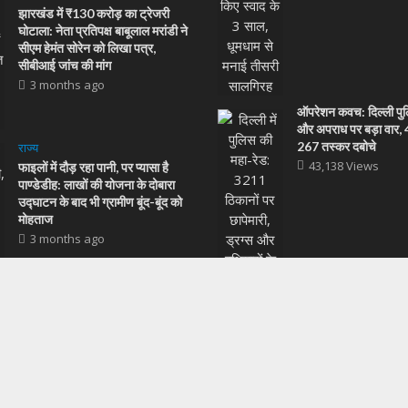
झारखंड में ₹130 करोड़ का ट्रेजरी
घोटाला: नेता प्रतिपक्ष बाबूलाल मरांडी ने
सीएम हेमंत सोरेन को लिखा पत्र,
सीबीआई जांच की मांग
3 months ago
ऑपरेशन कवच: दिल्ली पुल
और अपराध पर बड़ा वार, 48
267 तस्कर दबोचे
राज्य
43,138 Views
फाइलों में दौड़ रहा पानी, पर प्यासा है
पाण्डेडीह: लाखों की योजना के दोबारा
उद्घाटन के बाद भी ग्रामीण बूंद-बूंद को
मोहताज
3 months ago
ाथ किया गया: पोटका
उप निरीक्षक बनुआ
COMMENT
बैंक ऑफ इंडिया के सीएस
बढ़े हुए लेन-देन शुल्क क
43,124 Views
अपराध
•
राज्य