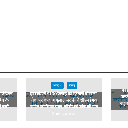
अपराध
राज्य
फाइल
फाउंडेशन
झारखंड में ₹130 करोड़ का ट्रेजरी घोटाला:
पाण्
बेड के
नेता प्रतिपक्ष बाबूलाल मरांडी ने सीएम हेमंत
उद्घा
 चर्चा
सोरेन को लिखा पत्र, सीबीआई जांच की मांग
3 months ago