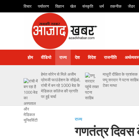
विचार
पर्यावरण
विज्ञान
खेल
संस्कृति
धर्म
तकनीक
जेंडर
होम
वीडियो
राज्य
देश
विदेश
राजनीति
अर्थव्यवस
हेमंत सोरेन से मिले अजीम
माधुरी दीक्षित के प्रशंसक
प्रेमजी फाउंडेशन के सीईओ,
पप्पू सरदार ने पटना साहिब म
रांची में बन रहे 1000 बेड के
टेका मत्था
मेडिकल कॉलेज की प्रगति
पर हुई चर्चा
राज्य
गणतंत्र दिवस 