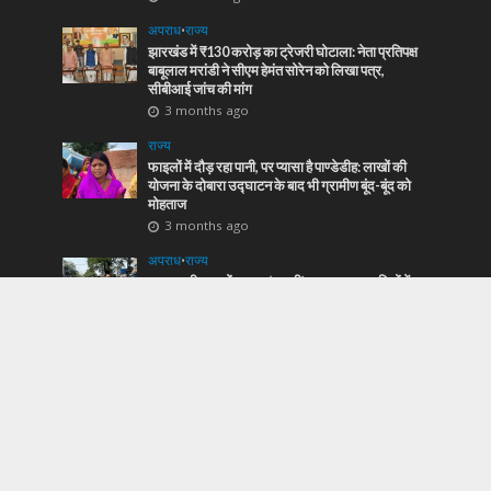
अपराध
•
राज्य
झारखंड में ₹130 करोड़ का ट्रेजरी घोटाला: नेता प्रतिपक्ष
बाबूलाल मरांडी ने सीएम हेमंत सोरेन को लिखा पत्र,
सीबीआई जांच की मांग
3 months ago
राज्य
फाइलों में दौड़ रहा पानी, पर प्यासा है पाण्डेडीह: लाखों की
योजना के दोबारा उद्घाटन के बाद भी ग्रामीण बूंद-बूंद को
मोहताज
3 months ago
अपराध
•
राज्य
रामगढ़ की सड़कों पर अब ‘प्रहरी’ का पहरा: अपराधियों में
खौफ और जनता में विश्वास जगाने उतरे एसपी मुकेश लुनायत
3 months ago
Most Popular
बिहार क्रिकेट का ‘ब्लैकआउट’: प्रतिभा हारी, भ्रष्टाचार
और परिवारवाद जीता
43,225 Views
जमशेदपुर के ‘द हिल्टन बावर्ची’ ने पूरे किए स्वाद के 3 साल,