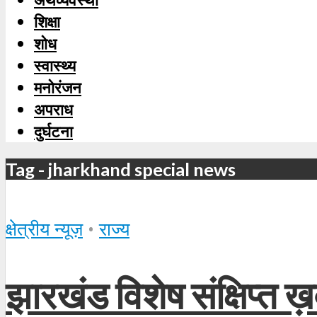
शिक्षा
शोध
स्‍वास्‍थ्‍य
मनोरंजन
अपराध
दुर्घटना
Tag - jharkhand special news
क्षेत्रीय न्यूज़
•
राज्य
झारखंड विशेष संक्षिप्त ख़ब