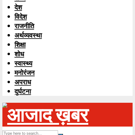
देश
विदेश
राजनीति
अर्थव्यवस्था
शिक्षा
शोध
स्‍वास्‍थ्‍य
मनोरंजन
अपराध
दुर्घटना