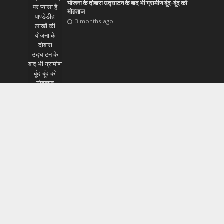
योजना के दोबारा उद्घाटन के बाद भी ग्रामीण बूंद-बूंद को
मोहताज
3 months ago
अपराध
•
राज्य
रामगढ़ की सड़कों पर अब ‘प्रहरी’ का पहरा: अपराधियों में
खौफ और जनता में विश्वास जगाने उतरे एसपी मुकेश लुनायत
3 months ago
Most Popular