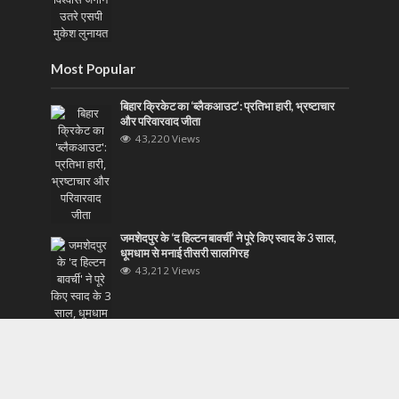
Most Popular
बिहार क्रिकेट का ‘ब्लैकआउट’: प्रतिभा हारी, भ्रष्टाचार
और परिवारवाद जीता
43,220 Views
जमशेदपुर के ‘द हिल्टन बावर्ची’ ने पूरे किए स्वाद के 3 साल,
धूमधाम से मनाई तीसरी सालगिरह
43,212 Views
ऑपरेशन कवच: दिल्ली पुलिस का ड्रग्स और अपराध पर
बड़ा वार, 48 घंटे में 267 तस्कर दबोचे