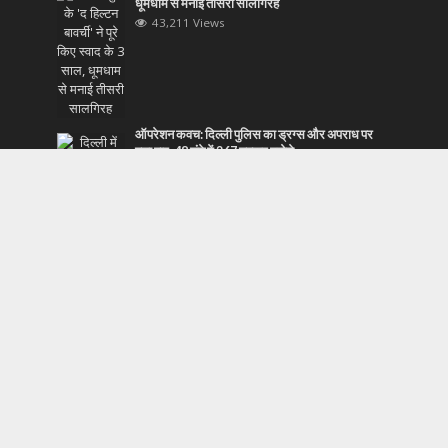
धूमधाम से मनाई तीसरी सालगिरह
43,211 Views
ऑपरेशन कवच: दिल्ली पुलिस का ड्रग्स और अपराध पर
बड़ा वार, 48 घंटे में 267 तस्कर दबोचे
43,138 Views
बैंक ऑफ इंडिया के सीएसपी संचालक का बढ़े हुए लेन-देन
शुल्क के खिलाफ विरोध
43,124 Views
निर्मला सीतारमण ने विश्व बैंक विकास समिति प्लेनरी की 103
वीं बैठक में भाग लिया
43,123 Views