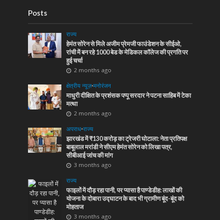
Posts
राज्य
हेमंत सोरेन से मिले अजीम प्रेमजी फाउंडेशन के सीईओ,
रांची में बन रहे 1000 बेड के मेडिकल कॉलेज की प्रगति पर
हुई चर्चा
2 months ago
क्षेत्रीय न्यूज़
•
मनोरंजन
माधुरी दीक्षित के प्रशंसक पप्पू सरदार ने पटना साहिब में टेका
मत्था
2 months ago
अपराध
•
राज्य
झारखंड में ₹130 करोड़ का ट्रेजरी घोटाला: नेता प्रतिपक्ष
बाबूलाल मरांडी ने सीएम हेमंत सोरेन को लिखा पत्र,
सीबीआई जांच की मांग
3 months ago
राज्य
फाइलों में दौड़ रहा पानी, पर प्यासा है पाण्डेडीह: लाखों की
योजना के दोबारा उद्घाटन के बाद भी ग्रामीण बूंद-बूंद को
मोहताज
3 months ago