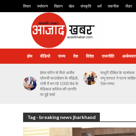
विचार
पर्यावरण
विज्ञान
खेल
संस्कृति
धर्म
तकनीक
जेंडर
होम
वीडियो
राज्य
देश
विदेश
राजनीति
अर्थव्यवस
हेमंत सोरेन से मिले अजीम
माधुरी दीक्षित के प्रशंसक
प्रेमजी फाउंडेशन के सीईओ,
पप्पू सरदार ने पटना साहिब म
रांची में बन रहे 1000 बेड के
टेका मत्था
मेडिकल कॉलेज की प्रगति
पर हुई चर्चा
Tag - breaking news jharkhand