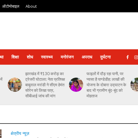
ऑटोमोबाइल
About
्था
शिक्षा
शोध
स्‍वास्‍थ्‍य
मनोरंजन
अपराध
दुर्घटना
झारखंड में ₹130 करोड़ का
फाइलों में दौड़ रहा पानी, पर
ें
ट्रेजरी घोटाला: नेता प्रतिपक्ष
प्यासा है पाण्डेडीह: लाखों की
बाबूलाल मरांडी ने सीएम हेमंत
योजना के दोबारा उद्घाटन के
सोरेन को लिखा पत्र,
बाद भी ग्रामीण बूंद-बूंद को
सीबीआई जांच की मांग
मोहताज
क्षेत्रीय न्यूज़