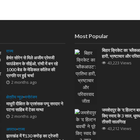
Most Popular
बिहार क्रिकेट का ‘ब्लैक
राज्य
हारी, भ्रष्टाचार और परिव
हेमंत सोरेन से मिले अजीम प्रेमजी
43,223 Views
फाउंडेशन के सीईओ, रांची में बन रहे
1000 बेड के मेडिकल कॉलेज की
प्रगति पर हुई चर्चा
2 months ago
क्षेत्रीय न्यूज़
•
मनोरंजन
माधुरी दीक्षित के प्रशंसक पप्पू सरदार ने
पटना साहिब में टेका मत्था
जमशेदपुर के ‘द हिल्टन बावर्
किए स्वाद के 3 साल, धूम
2 months ago
तीसरी सालगिरह
43,212 Views
अपराध
•
राज्य
झारखंड में ₹130 करोड़ का ट्रेजरी