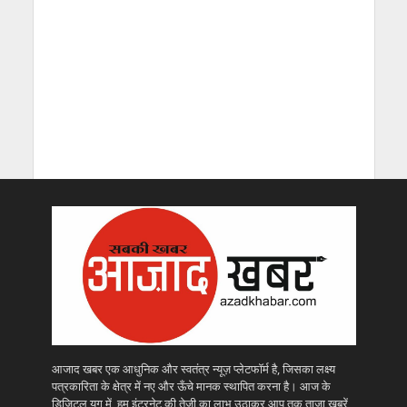
आजाद खबर एक आधुनिक और स्वतंत्र न्यूज़ प्लेटफॉर्म है, जिसका लक्ष्य
पत्रकारिता के क्षेत्र में नए और ऊँचे मानक स्थापित करना है। आज के
डिजिटल युग में, हम इंटरनेट की तेज़ी का लाभ उठाकर आप तक ताज़ा खबरें,