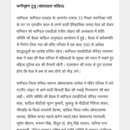
फणीभूषण टुडू (संवाददाता चांडिल)
चाण्डिल: चाण्डिल प्रखंड के अन्तर्गत एनएच 33 स्थित स्वर्णरेखा नदी
के तट पर प्राचीन काल से लगने वाली ऐतिहासिक जयदा मेला को लेकर
शनिवार को चाण्डिल एसडीओ रंजीत लोहरा की अध्यक्षता में शांति
समिति की बैठक चांडिल अनुमंडल कार्यालय में हुई। बैठक में सर्वसम्मति
से निर्णय लिया गया की मंदिर परिसर में एक साथ 300 से अधिक
श्रद्धालुओं का प्रवेश वर्जित रहेगा।चाण्डिल एसडीपीओ धीरेंद्र नारायण
बंका ने कहा की मेला परिसर में महिलाओं के सुरक्षा को ध्यान में रखते हुए
महिला पुलिस बल की तैनाती रहेगी। प्रशाशन की तरफ से पुरा प्रयास
होगा कि मेला में कम से कम लोगो को भीड़ लगे।
चाण्डिल जिला परिषद सदस्य ओमप्रकाश लायेक ने मंदिर परिसर में लगे
स्ट्रीट लाइट से आने वाली बिजली बिल की स्थाई निराकरण की बात
कही। शांति समिति की बैठक में चाण्डिल एसडीपीओ धीरेंद्र नारायण
बंका, चांडिल बीडीओ नूतन कुमारी, कुकड़ु के बीडीओ गिरिजा शंकर,
नीमडीह के सिओ जयवंती देवगम, चांडिल जिला पार्षद ओमप्रकाश
लायक, हिकिम चन्द्र महतो,खगेन महतो,महंत केशवानंद सरस्वती,
सुरेश खैतान, मनमन सिंह, विदुत दां, बोनु सिंह सरदार, मानिक रत्न
चक्रवर्ती, रजिया सुल्तान सहित कई शांति समिति के सदस्य उपस्थित