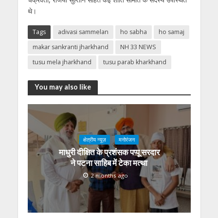
थे।
Tags
adivasi sammelan
ho sabha
ho samaj
makar sankranti jharkhand
NH 33 NEWS
tusu mela jharkhand
tusu parab kharkhand
You may also like
क्षेत्रीय न्यूज़
मनोरंजन
माधुरी दीक्षित के प्रशंसक पप्पू सरदार
ने पटना साहिब में टेका मत्था
2 months ago