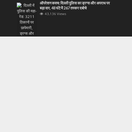
ऑपरेशन कवच: दिल्ली पुलिस का ड्रग्स और अपराध पर
बड़ा वार, 48 घंटे में 267 तस्कर दबोचे
43,136 Views
निर्मला सीतारमण ने विश्व बैंक विकास समिति प्लेनरी की 103
वीं बैठक में भाग लिया
43,122 Views
बैंक ऑफ इंडिया के सीएसपी संचालक का बढ़े हुए लेन-देन
शुल्क के खिलाफ विरोध
43,121 Views
एपस्टीन फाइलों का रहस्य: ट्रंप की तस्वीर वाली फाइल पहले
गायब, फिर वापस
43,101 Views