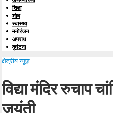
शिक्षा
शोध
स्‍वास्‍थ्‍य
मनोरंजन
अपराध
दुर्घटना
क्षेत्रीय न्यूज़
विद्या मंदिर रुचाप च
जयंती