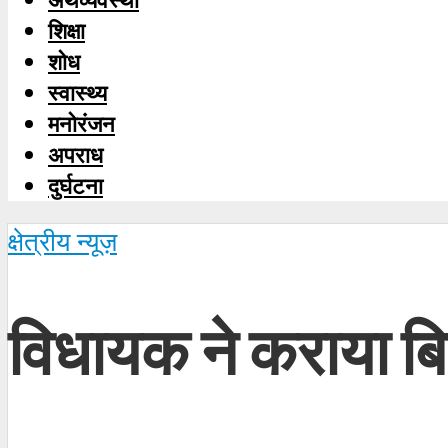
शिक्षा
शोध
स्‍वास्‍थ्‍य
मनोरंजन
अपराध
दुर्घटना
क्षेत्रीय न्यूज़
विधायक ने कराया ब