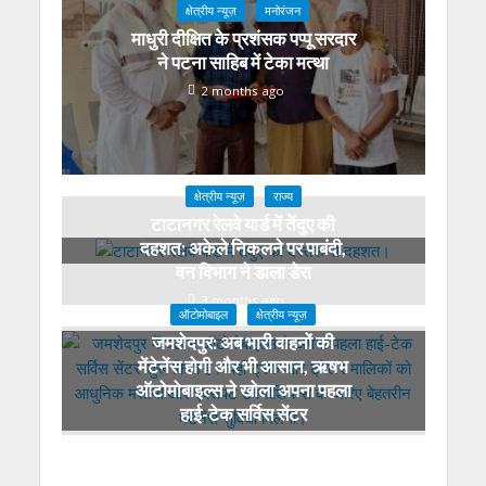
क्षेत्रीय न्यूज़
मनोरंजन
माधुरी दीक्षित के प्रशंसक पप्पू सरदार
ने पटना साहिब में टेका मत्था
2 months ago
क्षेत्रीय न्यूज़
राज्य
टाटानगर रेलवे यार्ड में तेंदुए की
दहशत: अकेले निकलने पर पाबंदी,
वन विभाग ने डाला डेरा
3 months ago
ऑटोमोबाइल
क्षेत्रीय न्यूज़
जमशेदपुर: अब भारी वाहनों की
मेंटेनेंस होगी और भी आसान, ऋषभ
ऑटोमोबाइल्स ने खोला अपना पहला
हाई-टेक सर्विस सेंटर
4 months ago