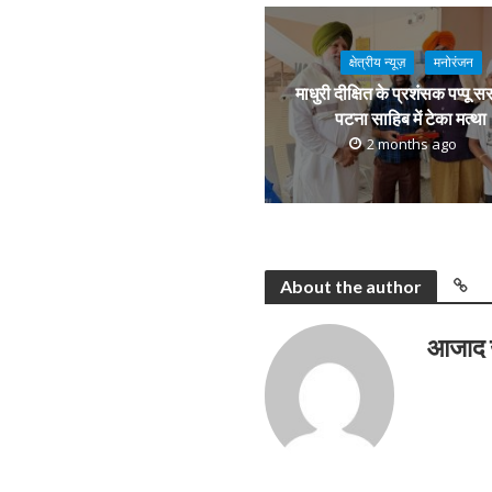
क्षेत्रीय न्यूज़
मनोरंजन
माधुरी दीक्षित के प्रशंसक पप्पू स
पटना साहिब में टेका मत्था
2 months ago
About the author
आजाद