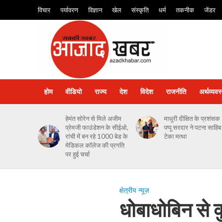
विचार
पर्यावरण
विज्ञान
खेल
संस्कृति
धर्म
तकनीक
जेंडर
होम
वीडियो
राज्य
देश
विदेश
राजनीति
अर्थव्यवस
हेमंत सोरेन से मिले अजीम
माधुरी दीक्षित के प्रशंसक
प्रेमजी फाउंडेशन के सीईओ,
पप्पू सरदार ने पटना साहिब म
रांची में बन रहे 1000 बेड के
टेका मत्था
मेडिकल कॉलेज की प्रगति
पर हुई चर्चा
क्षेत्रीय न्यूज़
धोबाधोबिन से क