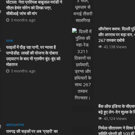
घोटाला: नेता प्रतिपक्ष बाबूलाल मरांडी ने
सीएम हेमंत सोरेन को लिखा पत्र,
सीबीआई जांच की मांग
3 months ago
ऑपरेशन कवच: दिल्ली पुल
और अपराध पर बड़ा वार, 48
267 तस्कर दबोचे
राज्य
43,138 Views
फाइलों में दौड़ रहा पानी, पर प्यासा है
पाण्डेडीह: लाखों की योजना के दोबारा
उद्घाटन के बाद भी ग्रामीण बूंद-बूंद को
मोहताज
3 months ago
बैंक ऑफ इंडिया के सीएस
बढ़े हुए लेन-देन शुल्क क
43,124 Views
अपराध
•
राज्य
निर्मला सीतारमण ने विश्व 
रामगढ़ की सड़कों पर अब ‘प्रहरी’ का
समिति प्लेनरी की 103 वीं 