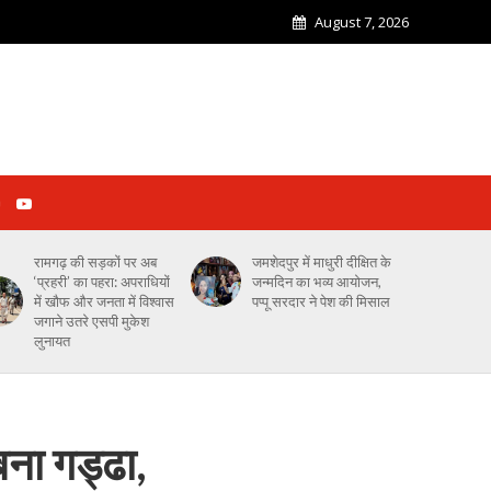
August 7, 2026
रामगढ़ की सड़कों पर अब
जमशेदपुर में माधुरी दीक्षित के
‘प्रहरी’ का पहरा: अपराधियों
जन्मदिन का भव्य आयोजन,
में खौफ और जनता में विश्वास
पप्पू सरदार ने पेश की मिसाल
जगाने उतरे एसपी मुकेश
लुनायत
बना गड्ढा,