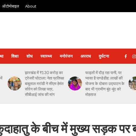
ऑटोमोबाइल
About
्था
शिक्षा
शोध
स्‍वास्‍थ्‍य
मनोरंजन
अपराध
दुर्घटना
झारखंड में ₹130 करोड़ का
फाइलों में दौड़ रहा पानी, पर
ें
ट्रेजरी घोटाला: नेता प्रतिपक्ष
प्यासा है पाण्डेडीह: लाखों की
बाबूलाल मरांडी ने सीएम हेमंत
योजना के दोबारा उद्घाटन के
सोरेन को लिखा पत्र,
बाद भी ग्रामीण बूंद-बूंद को
सीबीआई जांच की मांग
मोहताज
ुदाहातु के बीच में मुख्य सड़क पर 