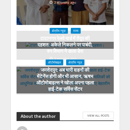
2 months ago
क्षेत्रीय न्यूज़
राज्य
टाटानगर रेलवे यार्ड में तेंदुए की
दहशत: अकेले निकलने पर पाबंदी,
वन विभाग ने डाला डेरा
3 months ago
ऑटोमोबाइल
क्षेत्रीय न्यूज़
जमशेदपुर: अब भारी वाहनों की
मेंटेनेंस होगी और भी आसान, ऋषभ
ऑटोमोबाइल्स ने खोला अपना पहला
हाई-टेक सर्विस सेंटर
4 months ago
VIEW ALL POSTS
About the author