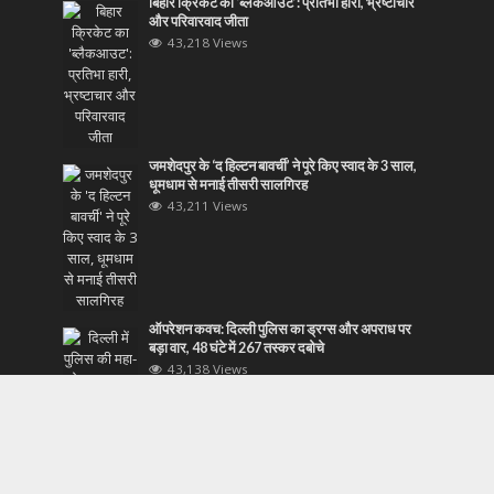
बिहार क्रिकेट का ‘ब्लैकआउट’: प्रतिभा हारी, भ्रष्टाचार
और परिवारवाद जीता
43,218 Views
जमशेदपुर के ‘द हिल्टन बावर्ची’ ने पूरे किए स्वाद के 3 साल,
धूमधाम से मनाई तीसरी सालगिरह
43,211 Views
ऑपरेशन कवच: दिल्ली पुलिस का ड्रग्स और अपराध पर
बड़ा वार, 48 घंटे में 267 तस्कर दबोचे
43,138 Views