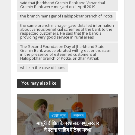
said that Jharkhand Gramin Bank and Vananchal
Gramin Bank were merged on 1 April 2019
the branch manager of Haldipokhar branch of Potka
the same branch manager gave detailed information
about various beneficial schemes of the bank to the
respected customers. He said that the bank is
providing very good service in rural areas
The Second Foundation Day of Jharkhand State
Gramin Bank was celebrated with great enthusiasm
in the presence of esteemed customers at
Haldipokhar branch of Potka. Sridhar Pathak
while in the case of loans
You may also like
क्षेत्रीय न्यूज़
मनोरंजन
माधुरी दीक्षित के प्रशंसक पप्पू सरदार
ने पटना साहिब में टेका मत्था