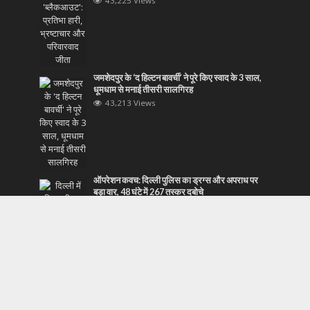
43,225 Views
जमशेदपुर के ‘द हिल्टन बावर्ची’ ने पूरे किए स्वाद के 3 साल,
धूमधाम से मनाई तीसरी सालगिरह
43,213 Views
ऑपरेशन कवच: दिल्ली पुलिस का ड्रग्स और अपराध पर
बड़ा वार, 48 घंटे में 267 तस्कर दबोचे
43,140 Views