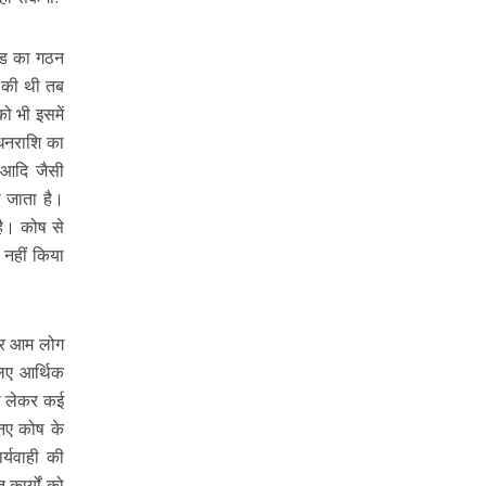
फंड का गठन
न की थी तब
को भी इसमें
 धनराशि का
प आदि जैसी
ा जाता है।
है। कोष से
 नहीं किया
 और आम लोग
लिए आर्थिक
को लेकर कई
 नए कोष के
्यवाही की
कार्यों को