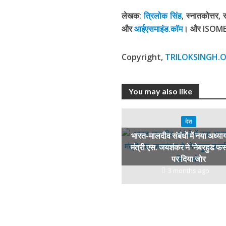
लेखक:
त्रिलोक सिंह
, स्नातकोत्तर,
और
आईएसमाइंड.कॉम
। और ISOMES, 
Copyright,
TRILOKSINGH.O
You may also like
देश
भारत-मालदीव संबंधों में नया अध्या
मंत्री एस. जयशंकर ने ‘नेबरहुड फर्स
पर दिया जोर
3 months ago