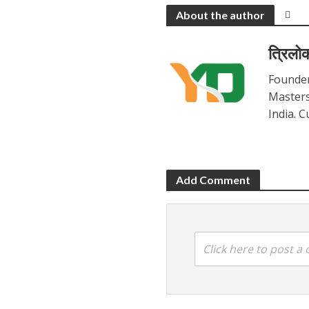
About the author
त्रिलोक
Founder
Masters 
India. C
Add Comment
Click here to post 