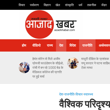
विचार
पर्यावरण
विज्ञान
खेल
संस्कृति
धर्म
तकनीक
जेंडर
होम
वीडियो
राज्य
देश
विदेश
राजनीति
अर्थव्यवस
हेमंत सोरेन से मिले अजीम
माधुरी दीक्षित के प्रशंसक
प्रेमजी फाउंडेशन के सीईओ,
पप्पू सरदार ने पटना साहिब म
रांची में बन रहे 1000 बेड के
टेका मत्था
मेडिकल कॉलेज की प्रगति
पर हुई चर्चा
देश
•
राजनीति
•
विचार
•
स्‍वास्‍थ्‍य
वैश्विक परिदृश्