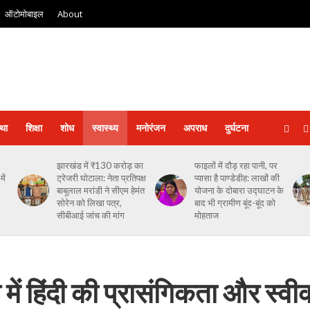
ऑटोमोबाइल
About
्था
शिक्षा
शोध
स्‍वास्‍थ्‍य
मनोरंजन
अपराध
दुर्घटना
झारखंड में ₹130 करोड़ का
फाइलों में दौड़ रहा पानी, पर
ें
ट्रेजरी घोटाला: नेता प्रतिपक्ष
प्यासा है पाण्डेडीह: लाखों की
बाबूलाल मरांडी ने सीएम हेमंत
योजना के दोबारा उद्घाटन के
सोरेन को लिखा पत्र,
बाद भी ग्रामीण बूंद-बूंद को
सीबीआई जांच की मांग
मोहताज
य में हिंदी की प्रासंगिकता और स्वीक