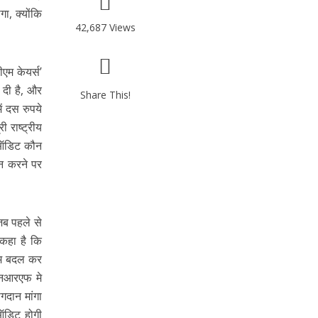
ा, क्योंकि
42,687 Views
ीएम केयर्स’
 दी है, और
Share This!
ं दस रुपये
 राष्ट्रीय
 ऑडिट कौन
ान करने पर
 जब पहले से
 कहा है कि
नाम बदल कर
मएनआरएफ मे
गदान मांगा
ऑडिट होगी