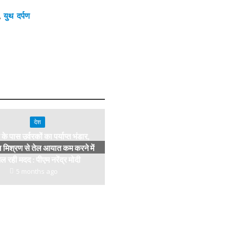
क,
युथ दर्पण
देश
के पास उर्वरकों का पर्याप्त भंडार,
 मिश्रण से तेल आयात कम करने में
ल रही मदद : पीएम नरेंद्र मोदी
5 months ago