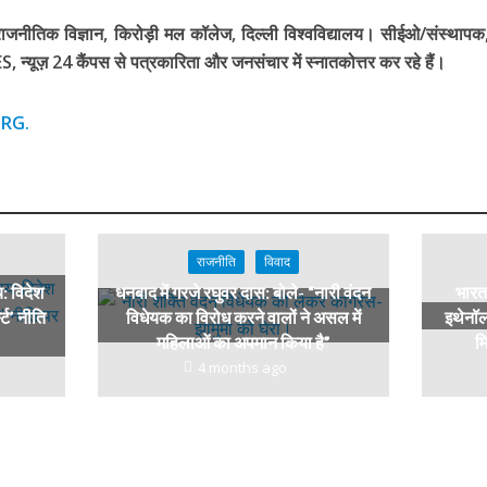
 राजनीतिक विज्ञान, किरोड़ी मल कॉलेज, दिल्ली विश्वविद्यालय। सीईओ/संस्थाप
न्यूज़ 24 कैंपस से पत्रकारिता और जनसंचार में स्नातकोत्तर कर रहे हैं।
RG.
राजनीति
विवाद
य: विदेश
धनबाद में गरजे रघुवर दास: बोले- “नारी वंदन
भारत 
्ट’ नीति
विधेयक का विरोध करने वालों ने असल में
इथेनॉल
महिलाओं का अपमान किया है”
मि
4 months ago