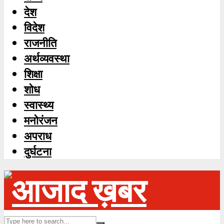
देश
विदेश
राजनीति
अर्थव्यवस्था
शिक्षा
शोध
स्‍वास्‍थ्‍य
मनोरंजन
अपराध
दुर्घटना