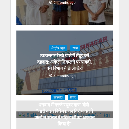
2 months ago
क्षेत्रीय न्यूज़
राज्य
टाटानगर रेलवे यार्ड में तेंदुए की
दहशत: अकेले निकलने पर पाबंदी,
वन विभाग ने डाला डेरा
3 months ago
राजनीति
विवाद
धनबाद में गरजे रघुवर दास: बोले-
“नारी वंदन विधेयक का विरोध करने
वालों ने असल में महिलाओं का अपमान
किया है”