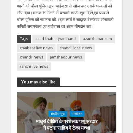
महतो को चौका पुलिस द्वारा चाईबासा से खोज कर उसके घरवालों को
सौंप दिया।बालक के मिलने से घरवाले काफी खुश दिखे,एवं घरवाले
चौका पुलिस की सराहना की ।इस कार्य में चाइल्ड वेलफेयर सोसायटी
कमिटी सरायकेला एवं चाईबासा का अहम योगदान रहा।
Tags
azad khabar jharkhand
azadkhabar.com
chaibasa live news
chandil local news
chandil news
jamshedpur news
ranchi live news
You may also like
क्षेत्रीय न्यूज़
मनोरंजन
माधुरी दीक्षित के प्रशंसक पप्पू सरदार
ने पटना साहिब में टेका मत्था