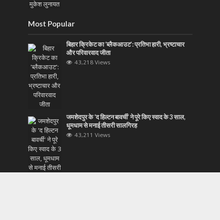
Most Popular
बिहार क्रिकेट का ‘ब्लैकआउट’: प्रतिभा हारी, भ्रष्टाचार
और परिवारवाद जीता
43,218 Views
जमशेदपुर के ‘द हिल्टन बावर्ची’ ने पूरे किए स्वाद के 3 साल,
धूमधाम से मनाई तीसरी सालगिरह
43,211 Views
ऑपरेशन कवच: दिल्ली पुलिस का ड्रग्स और अपराध पर
बड़ा वार, 48 घंटे में 267 तस्कर दबोचे
43,138 Views