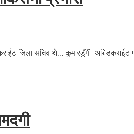
्बेडकराईट जिला सचिव थे… कुमारडुँगी: आंबेडकराईट पा
ामदगी