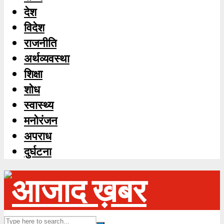
देश
विदेश
राजनीति
अर्थव्यवस्था
शिक्षा
शोध
स्‍वास्‍थ्‍य
मनोरंजन
अपराध
दुर्घटना