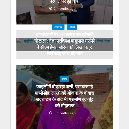
प्रगति पर हुई चर्चा
2 months ago
अपराध
राज्य
झारखंड में ₹130 करोड़ का ट्रेजरी
घोटाला: नेता प्रतिपक्ष बाबूलाल मरांडी
ने सीएम हेमंत सोरेन को लिखा पत्र,
सीबीआई जांच की मांग
3 months ago
राज्य
फाइलों में दौड़ रहा पानी, पर प्यासा है
पाण्डेडीह: लाखों की योजना के दोबारा
उद्घाटन के बाद भी ग्रामीण बूंद-बूंद
को मोहताज
3 months ago