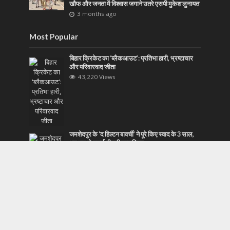
खौफ और जनता में विश्वास जगाने उतरे एसपी मुकेश लुनायत
3 months ago
Most Popular
बिहार क्रिकेट का ‘ब्लैकआउट’: प्रतिभा हारी, भ्रष्टाचार
और परिवारवाद जीता
43,220 Views
जमशेदपुर के ‘द हिल्टन बावर्ची’ ने पूरे किए स्वाद के 3 साल,
धूमधाम से मनाई तीसरी सालगिरह
43,212 Views
ऑपरेशन कवच: दिल्ली पुलिस का ड्रग्स और अपराध पर
बड़ा वार, 48 घंटे में 267 तस्कर दबोचे
43,139 Views