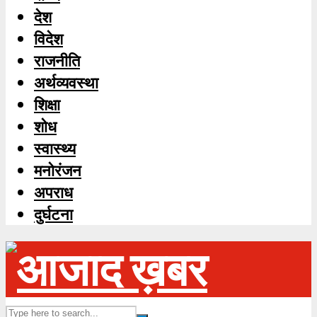
देश
विदेश
राजनीति
अर्थव्यवस्था
शिक्षा
शोध
स्‍वास्‍थ्‍य
मनोरंजन
अपराध
दुर्घटना