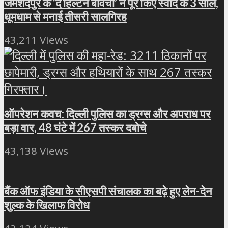
जमशेदपुर के ‘द हिल्टन बावर्ची’ ने पूरे किए स्वाद के 3 साल,
धूमधाम से मनाई तीसरी सालगिरह
43,211 Views
ऑपरेशन कवच: दिल्ली पुलिस का ड्रग्स और अपराध पर
बड़ा वार, 48 घंटे में 267 तस्कर दबोचे
43,138 Views
बैंक ऑफ इंडिया के सीएसपी संचालक का बढ़े हुए लेन-देन
शुल्क के खिलाफ विरोध