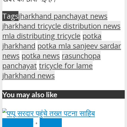
Tags
jharkhand panchayat news
jharkhand tricycle distribution news
mla distributing tricycle
potka
jharkhand
potka mla sanjeev sardar
news
potka news
rasunchopa
panchayat
tricycle for lame
jharkhand news
You may also like
क्षेत्रीय न्यूज़
•
मनोरंजन