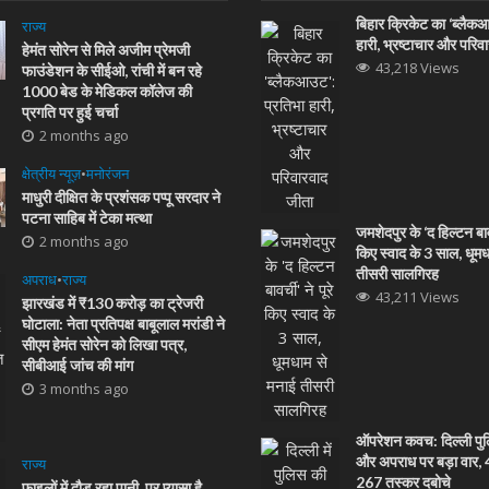
बिहार क्रिकेट का ‘ब्लैक
राज्य
हारी, भ्रष्टाचार और परिव
हेमंत सोरेन से मिले अजीम प्रेमजी
43,218 Views
फाउंडेशन के सीईओ, रांची में बन रहे
1000 बेड के मेडिकल कॉलेज की
प्रगति पर हुई चर्चा
2 months ago
क्षेत्रीय न्यूज़
•
मनोरंजन
माधुरी दीक्षित के प्रशंसक पप्पू सरदार ने
पटना साहिब में टेका मत्था
जमशेदपुर के ‘द हिल्टन बावर्
2 months ago
किए स्वाद के 3 साल, धूम
तीसरी सालगिरह
अपराध
•
राज्य
43,211 Views
झारखंड में ₹130 करोड़ का ट्रेजरी
घोटाला: नेता प्रतिपक्ष बाबूलाल मरांडी ने
सीएम हेमंत सोरेन को लिखा पत्र,
सीबीआई जांच की मांग
3 months ago
ऑपरेशन कवच: दिल्ली पुल
और अपराध पर बड़ा वार, 48
राज्य
267 तस्कर दबोचे
फाइलों में दौड़ रहा पानी, पर प्यासा है