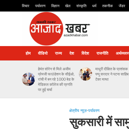
विचार
पर्यावरण
विज्ञान
खेल
संस्कृति
धर्म
तकनीक
जेंडर
होम
वीडियो
राज्य
देश
विदेश
राजनीति
अर्थव्यवस
हेमंत सोरेन से मिले अजीम
माधुरी दीक्षित के प्रशंसक
प्रेमजी फाउंडेशन के सीईओ,
पप्पू सरदार ने पटना साहिब म
रांची में बन रहे 1000 बेड के
टेका मत्था
मेडिकल कॉलेज की प्रगति
पर हुई चर्चा
क्षेत्रीय न्यूज़
•
पर्यावरण
सुकसारी में स