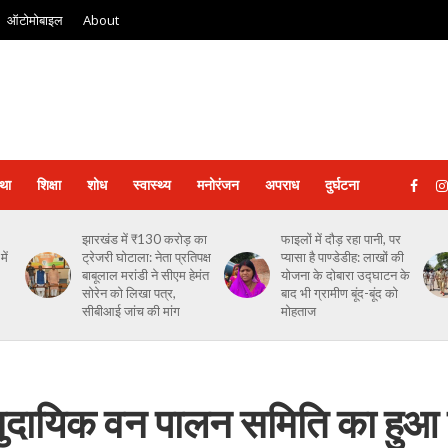
ऑटोमोबाइल
About
्था
शिक्षा
शोध
स्‍वास्‍थ्‍य
मनोरंजन
अपराध
दुर्घटना
झारखंड में ₹130 करोड़ का
फाइलों में दौड़ रहा पानी, पर
ें
ट्रेजरी घोटाला: नेता प्रतिपक्ष
प्यासा है पाण्डेडीह: लाखों की
बाबूलाल मरांडी ने सीएम हेमंत
योजना के दोबारा उद्घाटन के
सोरेन को लिखा पत्र,
बाद भी ग्रामीण बूंद-बूंद को
सीबीआई जांच की मांग
मोहताज
ामुदायिक वन पालन समिति का हु