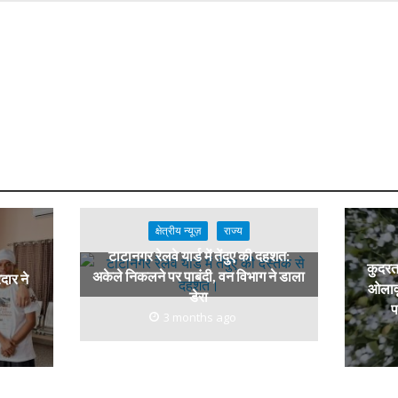
क्षेत्रीय न्यूज़
राज्य
टाटानगर रेलवे यार्ड में तेंदुए की दहशत:
कुदरत 
अकेले निकलने पर पाबंदी, वन विभाग ने डाला
रदार ने
ओलावृ
डेरा
प
3 months ago