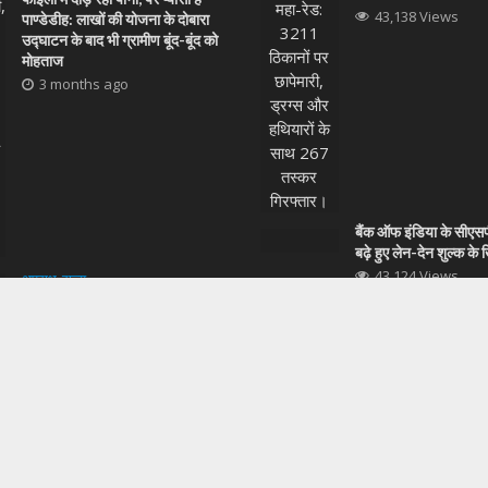
43,138 Views
पाण्डेडीह: लाखों की योजना के दोबारा
उद्घाटन के बाद भी ग्रामीण बूंद-बूंद को
मोहताज
3 months ago
बैंक ऑफ इंडिया के सीएस
बढ़े हुए लेन-देन शुल्क क
43,124 Views
अपराध
•
राज्य
रामगढ़ की सड़कों पर अब ‘प्रहरी’ का
निर्मला सीतारमण ने विश्व 
पहरा: अपराधियों में खौफ और जनता में
समिति प्लेनरी की 103 वीं 
विश्वास जगाने उतरे एसपी मुकेश लुनायत
रिश्ते के देवर ने भा
ियार के साथ धर दबोचा
COMMENT
लिया
3 months ago
43,123 Views
एपस्टीन फाइलों का रहस्य:
तस्वीर वाली फाइल पहले 
वापस
43,103 Views