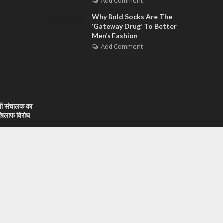
Add Comment
Why Bold Socks Are The
‘Gateway Drug’ To Better
Men’s Fashion
Add Comment
पी संचालक का
े खिलाफ विरोध
बैंक विकास
बैठक में भाग
भी का हाथ पकड़ ले गया घर, पति द्वारा पत्नी को रखने से किया इन्कार
 ट्रंप की
गायब, फिर