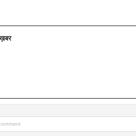
 ख़बर
a comment