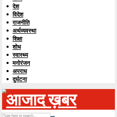
देश
विदेश
राजनीति
अर्थव्यवस्था
शिक्षा
शोध
स्‍वास्‍थ्‍य
मनोरंजन
अपराध
दुर्घटना