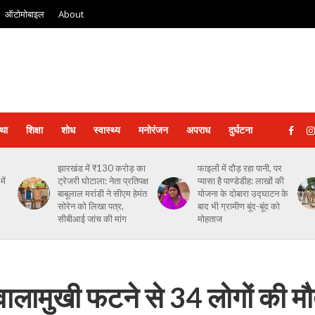
ऑटोमोबाइल
About
्था
शिक्षा
शोध
स्‍वास्‍थ्‍य
मनोरंजन
अपराध
दुर्घटना
झारखंड में ₹130 करोड़ का
फाइलों में दौड़ रहा पानी, पर
ें
ट्रेजरी घोटाला: नेता प्रतिपक्ष
प्यासा है पाण्डेडीह: लाखों की
बाबूलाल मरांडी ने सीएम हेमंत
योजना के दोबारा उद्घाटन के
सोरेन को लिखा पत्र,
बाद भी ग्रामीण बूंद-बूंद को
सीबीआई जांच की मांग
मोहताज
 ज्वालामुखी फटने से 34 लोगों की म