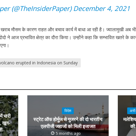
aper (@TheInsiderPaper)
December 4, 2021
खराब मौसम के कारण राहत और बचाव कार्य में बाधा आ रही है। ज्वालामुखी अब भ
िदोदो ने आज प्रभावित क्षेत्र का दौरा किया। उन्होंने कहा कि सम्भावित खतरे के क
जाएगा।
 volcano erupted in Indonesia on Sunday
विदेश
अभी
ें भारी
स्ट्रेट ऑफ होर्मुज से गुजरने की दो भारतीय
मलेशिया
, खून-
एलपीजी जहाजों को मिली इजाजत
की 
ली
5 months ago