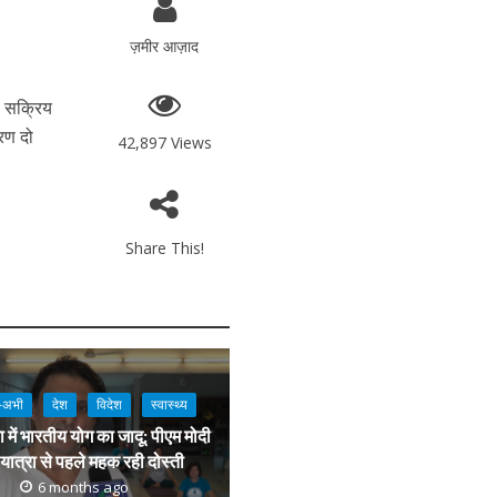
ज़मीर आज़ाद
ी सक्रिय
ारण दो
42,897 Views
Share This!
-अभी
देश
विदेश
स्‍वास्‍थ्‍य
 में भारतीय योग का जादू: पीएम मोदी
यात्रा से पहले महक रही दोस्ती
6 months ago