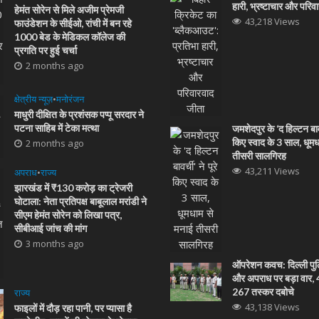
हारी, भ्रष्टाचार और परिव
हेमंत सोरेन से मिले अजीम प्रेमजी
43,218 Views
फाउंडेशन के सीईओ, रांची में बन रहे
1000 बेड के मेडिकल कॉलेज की
प्रगति पर हुई चर्चा
2 months ago
क्षेत्रीय न्यूज़
•
मनोरंजन
माधुरी दीक्षित के प्रशंसक पप्पू सरदार ने
पटना साहिब में टेका मत्था
जमशेदपुर के ‘द हिल्टन बावर्
किए स्वाद के 3 साल, धूम
2 months ago
तीसरी सालगिरह
43,211 Views
अपराध
•
राज्य
झारखंड में ₹130 करोड़ का ट्रेजरी
घोटाला: नेता प्रतिपक्ष बाबूलाल मरांडी ने
सीएम हेमंत सोरेन को लिखा पत्र,
सीबीआई जांच की मांग
3 months ago
ऑपरेशन कवच: दिल्ली पुल
और अपराध पर बड़ा वार, 48
267 तस्कर दबोचे
राज्य
43,138 Views
फाइलों में दौड़ रहा पानी, पर प्यासा है