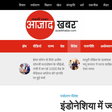
विचार
पर्यावरण
विज्ञान
खेल
संस्कृति
धर्म
तकनीक
जेंडर
होम
वीडियो
राज्य
देश
विदेश
राजनीति
अर्थव्यवस
हेमंत सोरेन से मिले अजीम
माधुरी दीक्षित के प्रशंसक
प्रेमजी फाउंडेशन के सीईओ,
पप्पू सरदार ने पटना साहिब म
रांची में बन रहे 1000 बेड के
टेका मत्था
मेडिकल कॉलेज की प्रगति
पर हुई चर्चा
पर्यावरण
•
विदेश
इंडोनेशिया में