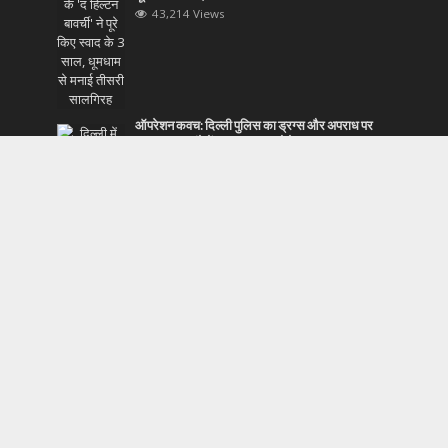
43,214 Views
ऑपरेशन कवच: दिल्ली पुलिस का ड्रग्स और अपराध पर
बड़ा वार, 48 घंटे में 267 तस्कर दबोचे
43,144 Views
निर्मला सीतारमण ने विश्व बैंक विकास समिति प्लेनरी की 103
वीं बैठक में भाग लिया
43,130 Views
बैंक ऑफ इंडिया के सीएसपी संचालक का बढ़े हुए लेन-देन
शुल्क के खिलाफ विरोध
43,126 Views