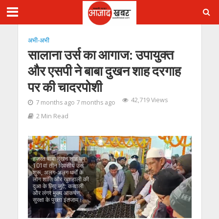
अभी-अभी
सालाना उर्स का आगाज: उपायुक्त
और एसपी ने बाबा दुखन शाह दरगाह
पर की चादरपोशी
42,719 Views
7 months ago 7 months ago
2 Min Read
हजरत बाबा दुखन शाह का
101वां तीन दिवसीय उर्स
शुरू, अलग-अलग धर्मों के
लोग शांति और खुशहाली की
दुआ के लिए जुटे; कव्वाली
और लंगर मुख्य आकर्षण,
सुरक्षा के पुख्ता इंतजाम।