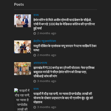
Posts
राज्य
हेमंत सोरेन से मिले अजीम प्रेमजी फाउंडेशन के सीईओ,
रांची में बन रहे 1000 बेड के मेडिकल कॉलेज की प्रगति पर
हुई चर्चा
2 months ago
क्षेत्रीय न्यूज़
•
मनोरंजन
माधुरी दीक्षित के प्रशंसक पप्पू सरदार ने पटना साहिब में टेका
मत्था
2 months ago
अपराध
•
राज्य
झारखंड में ₹130 करोड़ का ट्रेजरी घोटाला: नेता प्रतिपक्ष
बाबूलाल मरांडी ने सीएम हेमंत सोरेन को लिखा पत्र,
सीबीआई जांच की मांग
3 months ago
राज्य
फाइलों में दौड़ रहा पानी, पर प्यासा है पाण्डेडीह: लाखों की
योजना के दोबारा उद्घाटन के बाद भी ग्रामीण बूंद-बूंद को
मोहताज
3 months ago