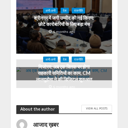
अभी-अभी
देश
राजनीति
श्रीनगर में जगी उम्मीद की नई किरण:
छोटे कारोबारियों के लिए बड़ा मंच
6 months ago
अभी-अभी
देश
राजनीति
मिजोरम: अब एक क्लिक पर होगा
सहकारी समितियों का काम, CM
लालदुहोमा ने की डिजिटल शुरुआत
6 months ago
VIEW ALL POSTS
About the author
आजाद ख़बर