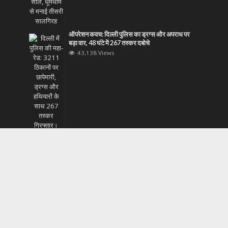
ऑपरेशन कवच: दिल्ली पुलिस का ड्रग्स और अपराध पर
बड़ा वार, 48 घंटे में 267 तस्कर दबोचे
43,138 Views
बैंक ऑफ इंडिया के सीएसपी संचालक का बढ़े हुए लेन-देन
शुल्क के खिलाफ विरोध
43,124 Views
निर्मला सीतारमण ने विश्व बैंक विकास समिति प्लेनरी की 103
वीं बैठक में भाग लिया
43,123 Views
एपस्टीन फाइलों का रहस्य: ट्रंप की तस्वीर वाली फाइल पहले
गायब, फिर वापस
43,103 Views