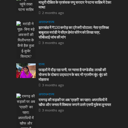
माधुरी दीक्षित के प्रशंसक पप्पू सरदार ने पटना साहिब में टेका
मत्था
2 months ago
अपराध
•
राज्य
झारखंड में ₹130 करोड़ का ट्रेजरी घोटाला: नेता प्रतिपक्ष
बाबूलाल मरांडी ने सीएम हेमंत सोरेन को लिखा पत्र,
सीबीआई जांच की मांग
3 months ago
राज्य
फाइलों में दौड़ रहा पानी, पर प्यासा है पाण्डेडीह: लाखों की
योजना के दोबारा उद्घाटन के बाद भी ग्रामीण बूंद-बूंद को
मोहताज
3 months ago
अपराध
•
राज्य
रामगढ़ की सड़कों पर अब ‘प्रहरी’ का पहरा: अपराधियों में
खौफ और जनता में विश्वास जगाने उतरे एसपी मुकेश लुनायत
3 months ago