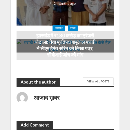
2 months ago
अपराध
राज्य
झारखंड में ₹130 करोड़ का ट्रेजरी
घोटाला: नेता प्रतिपक्ष बाबूलाल मरांडी
ने सीएम हेमंत सोरेन को लिखा पत्र,
सीबीआई जांच की मांग
3 months ago
VIEW ALL POSTS
About the author
आजाद ख़बर
Add Comment