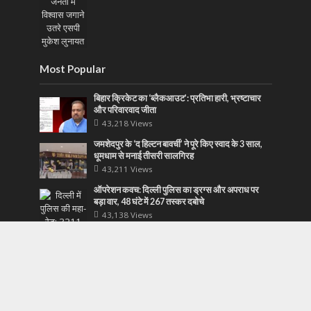
Most Popular
बिहार क्रिकेट का ‘ब्लैकआउट’: प्रतिभा हारी, भ्रष्टाचार
और परिवारवाद जीता
43,218 Views
जमशेदपुर के ‘द हिल्टन बावर्ची’ ने पूरे किए स्वाद के 3 साल,
धूमधाम से मनाई तीसरी सालगिरह
43,211 Views
ऑपरेशन कवच: दिल्ली पुलिस का ड्रग्स और अपराध पर
बड़ा वार, 48 घंटे में 267 तस्कर दबोचे
43,138 Views