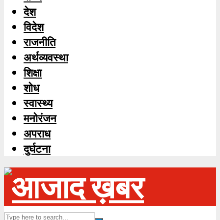
देश
विदेश
राजनीति
अर्थव्यवस्था
शिक्षा
शोध
स्‍वास्‍थ्‍य
मनोरंजन
अपराध
दुर्घटना