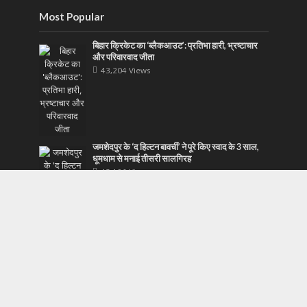
Most Popular
बिहार क्रिकेट का ‘ब्लैकआउट’: प्रतिभा हारी, भ्रष्टाचार
और परिवारवाद जीता
43,204 Views
जमशेदपुर के ‘द हिल्टन बावर्ची’ ने पूरे किए स्वाद के 3 साल,
धूमधाम से मनाई तीसरी सालगिरह
43,196 Views
ऑपरेशन कवच: दिल्ली पुलिस का ड्रग्स और अपराध पर
बड़ा वार, 48 घंटे में 267 तस्कर दबोचे
43,123 Views