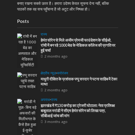
बनाए रखना सबसे ऊपर है। हमारा उद्देश्य केवल सूचना देना नहीं, बल्कि
पाठकों तक वह सच पहुँचाना है जो अटूट और निष्पक्ष हो।
Posts
राज्य
हेमंत सोरेन से मिले अजीम प्रेमजी फाउंडेशन के सीईओ,
रांची में बन रहे 1000 बेड के मेडिकल कॉलेज की प्रगति पर
हुई चर्चा
2 months ago
क्षेत्रीय न्यूज़
•
मनोरंजन
माधुरी दीक्षित के प्रशंसक पप्पू सरदार ने पटना साहिब में टेका
मत्था
2 months ago
अपराध
•
राज्य
झारखंड में ₹130 करोड़ का ट्रेजरी घोटाला: नेता प्रतिपक्ष
बाबूलाल मरांडी ने सीएम हेमंत सोरेन को लिखा पत्र,
सीबीआई जांच की मांग
3 months ago