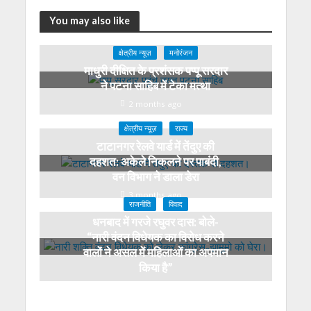
You may also like
क्षेत्रीय न्यूज़
मनोरंजन
माधुरी दीक्षित के प्रशंसक पप्पू सरदार
ने पटना साहिब में टेका मत्था
2 months ago
क्षेत्रीय न्यूज़
राज्य
टाटानगर रेलवे यार्ड में तेंदुए की
दहशत: अकेले निकलने पर पाबंदी,
वन विभाग ने डाला डेरा
3 months ago
राजनीति
विवाद
धनबाद में गरजे रघुवर दास: बोले-
“नारी वंदन विधेयक का विरोध करने
वालों ने असल में महिलाओं का अपमान
किया है”
4 months ago