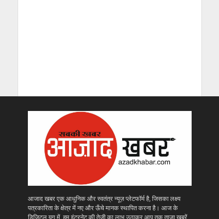
आजाद खबर एक आधुनिक और स्वतंत्र न्यूज़ प्लेटफॉर्म है, जिसका लक्ष्य
पत्रकारिता के क्षेत्र में नए और ऊँचे मानक स्थापित करना है। आज के
डिजिटल युग में, हम इंटरनेट की तेज़ी का लाभ उठाकर आप तक ताज़ा खबरें,