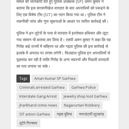
मामले की जानकारी देते हुए पुलिस अधीक्षक (SP) अमन कुमार ने
बताया कि इस सनसनीखेज वारदात के बाद अपराधियों को पकड़ने के
लिए एक विशेष टीम (SIT) का गठन किया गया था। पुलिस टीम ने
तकनीकी जांच और गुप्त सूचनाओं के आधार पर त्वरित कार्रवाई की।
पुलिस ने इन लुटेरों के पास से वारदात में इस्तेमाल हथियार और लूटा
गया सामान भी बरामद कर लिया है। एसपी अमन कुमार ने कहा कि यह
गिरोह कई राज्यों में सक्रिय था और गढ़वा पुलिस की इस कार्रवाई से
इलाके में अपराध पर लगाम लगेगी। फिलहाल पुलिस इन अपराधियों से
पूछताछ कर रही है ताकि गिरोह के अन्य सदस्यों और पिछली वारदातों
का पता लगाया जा सके।
Tags
Aman Kumar SP Garhwa
Criminals arrested Garhwa
Garhwa Police
Interstate Gang Arrest
Jewelry shop loot Garhwa
jharkhand crime news
Nagaruntari Robbery
SIT action Garhwa
गढ़वा पुलिस
नगरउंटारी लूटकांड
लुटेरे गिरफ्तार