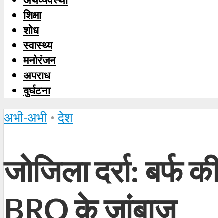
शिक्षा
शोध
स्‍वास्‍थ्‍य
मनोरंजन
अपराध
दुर्घटना
अभी-अभी
•
देश
जोजिला दर्रा: बर्फ क
BRO के जांबाज