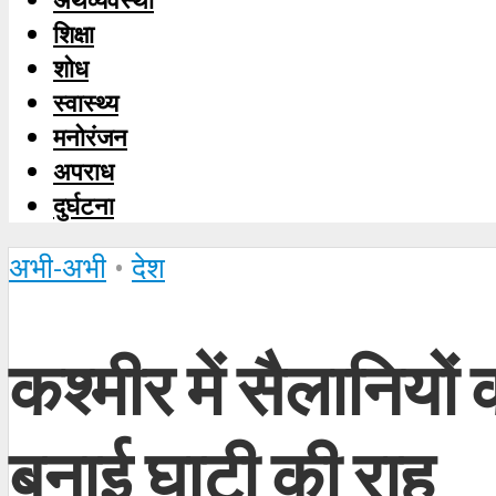
शिक्षा
शोध
स्‍वास्‍थ्‍य
मनोरंजन
अपराध
दुर्घटना
अभी-अभी
•
देश
कश्मीर में सैलानियो
बनाई घाटी की राह